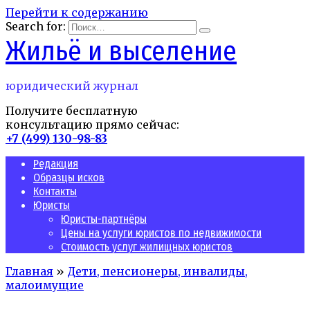
Перейти к содержанию
Search for:
Жильё и выселение
юридический журнал
Получите бесплатную
консультацию прямо сейчас:
+7 (499) 130-98-83
Редакция
Образцы исков
Контакты
Юристы
Юристы-партнёры
Цены на услуги юристов по недвижимости
Стоимость услуг жилищных юристов
Главная
»
Дети, пенсионеры, инвалиды,
малоимущие