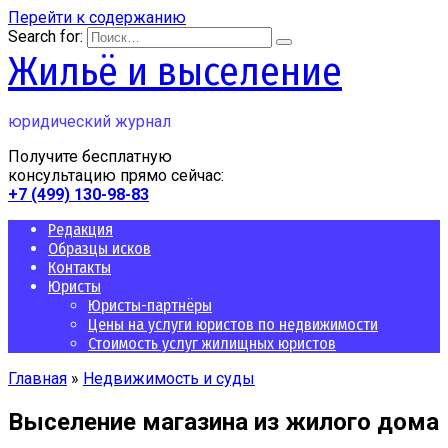
Перейти к содержанию
Search for:
Жильё и выселение
юридический журнал
Получите бесплатную
консультацию прямо сейчас:
+7 (499) 130-98-83
Редакция
Образцы исков
Контакты
Юристы
Юристы-партнёры
Цены на услуги юристов по недвижимости
Стоимость услуг жилищных юристов
Главная
»
Недвижимость и суды
Выселение магазина из жилого дома