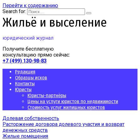
Перейти к содержанию
Search for:
Жильё и выселение
юридический журнал
Получите бесплатную
консультацию прямо сейчас:
+7 (499) 130-98-83
Редакция
Образцы исков
Контакты
Юристы
Юристы-партнёры
Цены на услуги юристов по недвижимости
Стоимость услуг жилищных юристов
Долевая собственность
Расторжение договора долевого участия и возврат
денежных средств
Жилые помещения