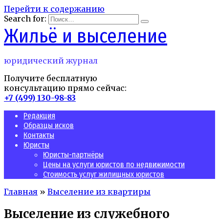
Перейти к содержанию
Search for:
Жильё и выселение
юридический журнал
Получите бесплатную
консультацию прямо сейчас:
+7 (499) 130-98-83
Редакция
Образцы исков
Контакты
Юристы
Юристы-партнёры
Цены на услуги юристов по недвижимости
Стоимость услуг жилищных юристов
Главная
»
Выселение из квартиры
Выселение из служебного