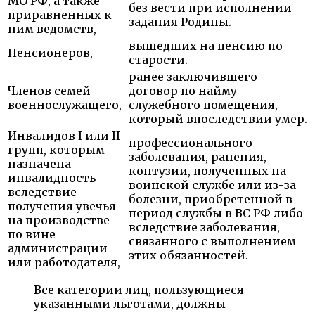
МО РФ, а также
без вести при исполнении
приравненных к
задания Родины.
ним ведомств,
вышедших на пенсию по
Пенсионеров,
старости.
ранее заключившего
Членов семей
договор по найму
военнослужащего,
служебного помещения,
который впоследствии умер.
Инвалидов I или II
профессионального
групп, которым
заболевания, ранения,
назначена
контузии, полученных на
инвалидность
воинской службе или из-за
вследствие
болезни, приобретенной в
получения увечья
период службы в ВС РФ либо
на производстве
вследствие заболевания,
по вине
связанного с выполнением
администрации
этих обязанностей.
или работодателя,
Все категории лиц, пользующиеся
указанными льготами, должны