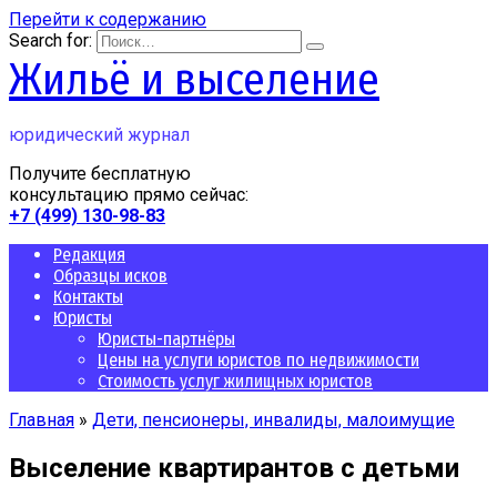
Перейти к содержанию
Search for:
Жильё и выселение
юридический журнал
Получите бесплатную
консультацию прямо сейчас:
+7 (499) 130-98-83
Редакция
Образцы исков
Контакты
Юристы
Юристы-партнёры
Цены на услуги юристов по недвижимости
Стоимость услуг жилищных юристов
Главная
»
Дети, пенсионеры, инвалиды, малоимущие
Выселение квартирантов с детьми