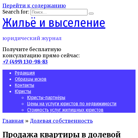
Перейти к содержанию
Search for:
Жильё и выселение
юридический журнал
Получите бесплатную
консультацию прямо сейчас:
+7 (499) 130-98-83
Редакция
Образцы исков
Контакты
Юристы
Юристы-партнёры
Цены на услуги юристов по недвижимости
Стоимость услуг жилищных юристов
Главная
»
Долевая собственность
Продажа квартиры в долевой