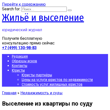
Перейти к содержанию
Search for:
Жильё и выселение
юридический журнал
Получите бесплатную
консультацию прямо сейчас:
+7 (499) 130-98-83
Редакция
Образцы исков
Контакты
Юристы
Юристы-партнёры
Цены на услуги юристов по недвижимости
Стоимость услуг жилищных юристов
Главная
»
Недвижимость и суды
Выселение из квартиры по суду