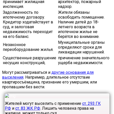
принимает жилищная
архитектор, пожарный
инспекция.
надзор.
Задолженность по
Жители обязаны
ипотечному договору.
освободить помещение.
Кредитор ходатайствует в
Наличие детей до 18-
суд, и залоговая
летнего возраста в
недвижимость переходит
ипотечном жилье не
на его баланс.
берётся во внимание.
Муниципальные органы
Незаконное
определяют сроки для
переоборудование жилья.
ликвидации нарушений.
Существенные разрушение
причинение значительного
несущих конструкций,
ущерба недвижимости.
Могут рассматриваться и
другие основания для
выселения
. Например, длительное отсутствие
квартиросъёмщика, признание его умершим, или
пропавшим без вести.
Жителей могут выселить с применение
ст. 293 ГК
РФ
и
ст. 83 ЖК РФ
. Лишить человека права на
жилище, может только суд.