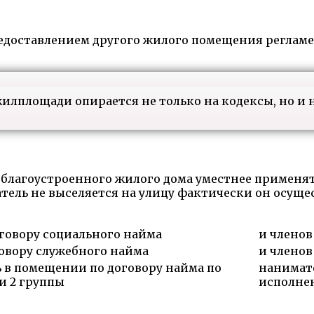
едоставлением другого жилого помещения регламен
илплощади опирается не только на кодексы, но и 
 благоустроенного жилого дома уместнее применя
атель не выселяется на улицу фактически он осуще
говору социального найма
и членов
овору служебного найма
и членов
в помещении по договору найма по
нанимате
и 2 группы
исполнен