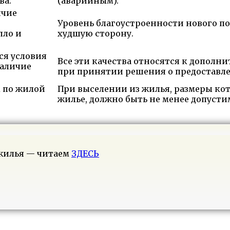
ва.
(аварийным).
ичие
:
Уровень благоустроенности нового п
пло и
худшую сторону.
ся условия
Все эти качества относятся к допол
наличие
при принятии решения о предоставле
 по жилой
При выселении из жилья, размеры ко
жилье, должно быть не менее допусти
жилья — читаем
ЗДЕСЬ