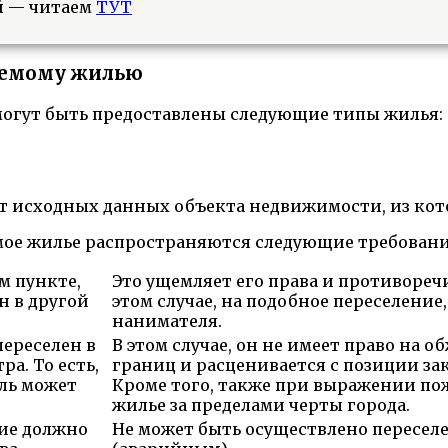
й — читаем
ТУТ
яемому жилью
огут быть предоставлены следующие типы жилья:
т исходных данных объекта недвижимости, из кот
емое жилье распространяются следующие требовани
м пункте,
Это ущемляет его права и противореч
н в другой
этом случае, на подобное переселени
нанимателя.
переселен в
В этом случае, он не имеет право на 
а. То есть,
границ и расценивается с позиции за
ель может
Кроме того, также при выражении по
жилье за пределами черты города.
ние должно
Не может быть осуществлено пересел