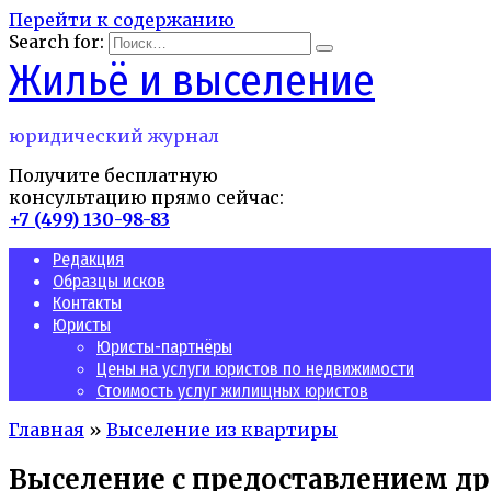
Перейти к содержанию
Search for:
Жильё и выселение
юридический журнал
Получите бесплатную
консультацию прямо сейчас:
+7 (499) 130-98-83
Редакция
Образцы исков
Контакты
Юристы
Юристы-партнёры
Цены на услуги юристов по недвижимости
Стоимость услуг жилищных юристов
Главная
»
Выселение из квартиры
Выселение с предоставлением д